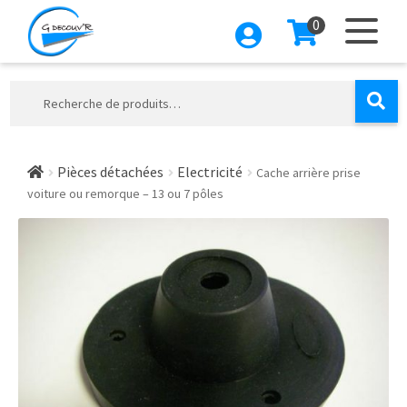
0
Aller
Aller
à
au
la
contenu
Recherche
navigation
pour :
Pièces détachées
Electricité
Cache arrière prise
voiture ou remorque – 13 ou 7 pôles