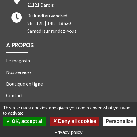
21121 Darois
Du lundi au vendredi
9h - 12h | 14h - 18h30
Samedi sur rendez-vous
A PROPOS
Le magasin
Nos services
Boutique en ligne
Contact
Mentions légales
This site uses cookies and gives you control over what you want
to activate
Préférences cookies
OK, accept all
Deny all cookies
Personalize
CGV
|
Mentions légales
|
Création de site internet Calico
Privacy policy