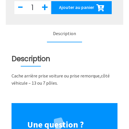
quantité
-
+
Ajouter au panier
de
Cache
arrière
prise
voiture
ou
Description
remorque
-
13
ou
7
Description
pôles
Cache arrière prise voiture ou prise remorque,côté
véhicule – 13 ou 7 pôles.
Une question ?