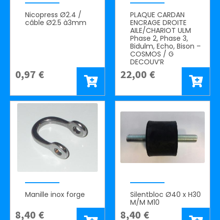
Nicopress Ø2.4 /
PLAQUE CARDAN
câble Ø2.5 à3mm
ENCRAGE DROITE
AILE/CHARIOT ULM
Phase 2, Phase 3,
Bidulm, Echo, Bison –
COSMOS / G
DECOUV’R
0,97
€
22,00
€
Manille inox forge
Silentbloc Ø40 x H30
M/M M10
8,40
€
8,40
€