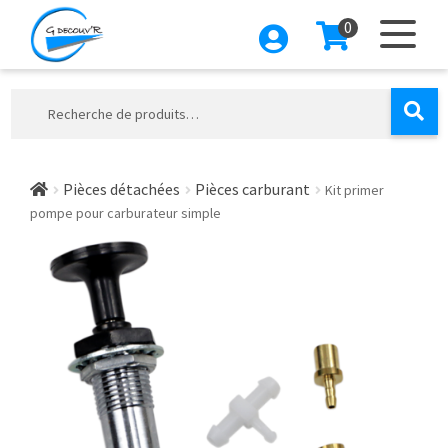
0
Aller
Aller
à
au
la
contenu
Recherche
navigation
pour :
Pièces détachées
Pièces carburant
Kit primer
pompe pour carburateur simple