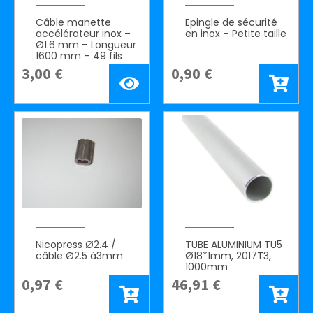
Câble manette
Epingle de sécurité
accélérateur inox –
en inox – Petite taille
Ø1.6 mm – Longueur
1600 mm – 49 fils
3,00
€
0,90
€
Nicopress Ø2.4 /
TUBE ALUMINIUM TU5
câble Ø2.5 à3mm
Ø18*1mm, 2017T3,
1000mm
0,97
€
46,91
€