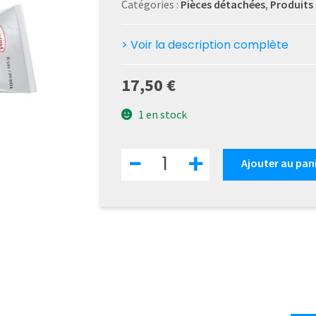
Catégories :
Pièces détachées
,
Produits
> Voir la description complète
17,50
€
1 en stock
quantité
-
+
Ajouter au pan
de
Loctite
SI
5660
-
Joint
silicone
gris
-
100
ml
-
HENKEL