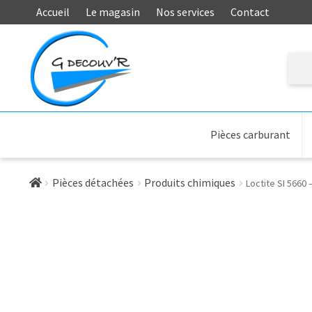
Accueil
Le magasin
Nos services
Contact
Rech
pour :
Aller
Aller
à
au
la
contenu
navigation
Pièces carburant
Pièces détachées
Produits chimiques
Loctite SI 5660 