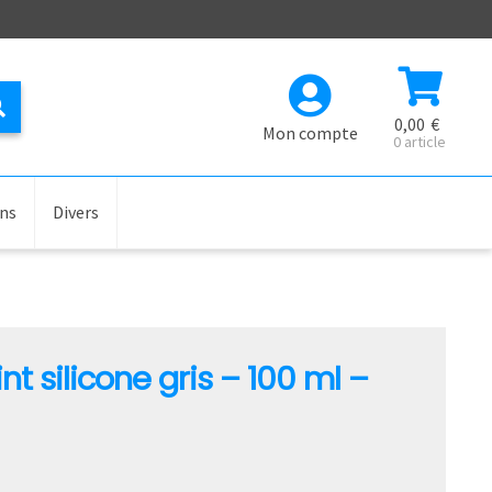
Recherche
0,00
€
Mon compte
0 article
ons
Divers
nt silicone gris – 100 ml –