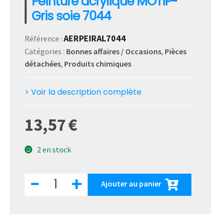
Peinture acrylique MOTIP-
Gris soie 7044
AERPEIRAL7044
Référence :
Catégories :
Bonnes affaires / Occasions
,
Pièces
détachées
,
Produits chimiques
> Voir la description complète
13,57
€
2 en stock
quantité
-
+
Ajouter au panier
de
Peinture
acrylique
MOTIP-
Gris