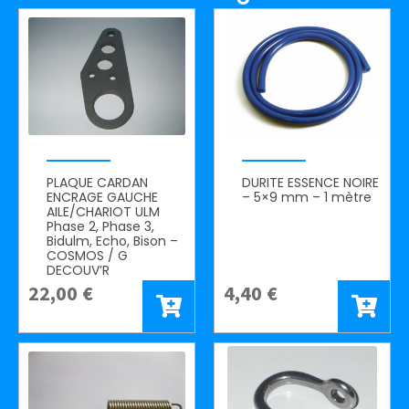
PLAQUE CARDAN
DURITE ESSENCE NOIRE
ENCRAGE GAUCHE
– 5×9 mm – 1 mètre
AILE/CHARIOT ULM
Phase 2, Phase 3,
Bidulm, Echo, Bison –
COSMOS / G
DECOUV’R
22,00
€
4,40
€