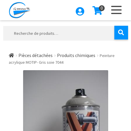
0
Aller
Aller
à
au
la
contenu
Recherche
navigation
pour :
Pièces détachées
Produits chimiques
Peinture
acrylique MOTIP- Gris soie 7044