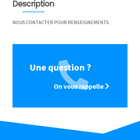
Description
contacter
pour
renseignements
NOUS CONTACTER POUR RENSEIGNEMENTS.
Une question ?
On vous rappelle