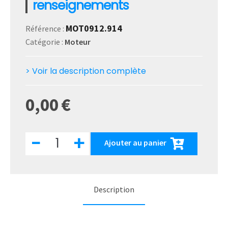
renseignements
MOT0912.914
Référence :
Catégorie :
Moteur
> Voir la description complète
0,00
€
quantité
-
+
Ajouter au panier
de
Moteur
ROTAX
4
temps
type
Description
912
-
912S-
914
- Nous