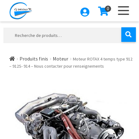
0
Aller
Aller
à
au
la
contenu
Recherche
navigation
pour :
Produits finis
Moteur
Moteur ROTAX 4 temps type 912
– 912S- 914 – Nous contacter pour renseignements